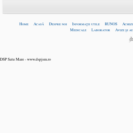
Home
Acasă
Despre noi
Informaţii utile
RUNOS
Achizi
Medicale
Laborator
Avize și a
DSP Satu Mare - www.dspjsm.ro