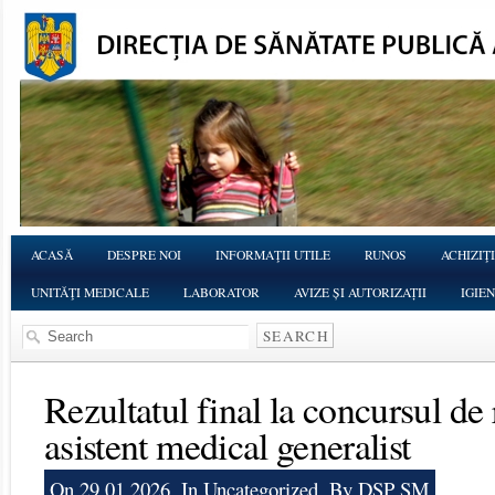
ACASĂ
DESPRE NOI
INFORMAŢII UTILE
RUNOS
ACHIZIŢI
UNITĂŢI MEDICALE
LABORATOR
AVIZE ȘI AUTORIZAȚII
IGIE
Rezultatul final la concursul de
asistent medical generalist
On 29.01.2026, In
Uncategorized
, By DSP SM