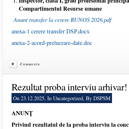
Inspector, clasa I, grad profesional princip
Compartimentul Resurse umane
Anunt transfer la cerere RUNOS 2026.pdf
anexa-1 cerere transfer DSP.docx
anexa-2-acord-prelucrare-date.doc
0
Comments
Rezultat proba interviu arhivar!
On 23.12.2025, In
Uncategorized
, By DSPSM
ANUNȚ
P
rivind rezultatul de la proba interviu la con