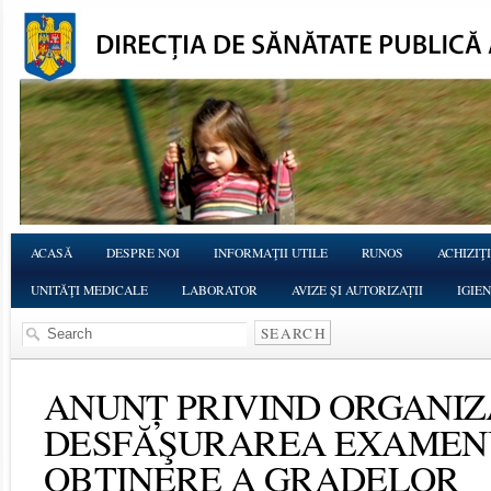
ACASĂ
DESPRE NOI
INFORMAŢII UTILE
RUNOS
ACHIZIŢI
UNITĂŢI MEDICALE
LABORATOR
AVIZE ȘI AUTORIZAȚII
IGIE
ANUNȚ PRIVIND ORGANIZ
DESFĂŞURAREA EXAMEN
OBŢINERE A GRADELOR