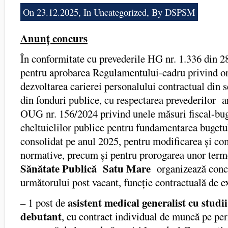
On 23.12.2025, In
Uncategorized
, By DSPSM
Anunț concurs
În conformitate cu prevederile HG nr. 1.336 din 
pentru aprobarea Regulamentului-cadru privind or
dezvoltarea carierei personalului contractual din s
din fonduri publice, cu respectarea prevederilor art
OUG nr. 156/2024 privind unele măsuri fiscal-bu
cheltuielilor publice pentru fundamentarea bugetu
consolidat pe anul 2025, pentru modificarea și co
normative, precum și pentru prorogarea unor ter
Sănătate Publică Satu Mare
organizează conc
următorului post vacant, funcție contractuală de e
asistent medical generalist cu studi
– 1 post de
debutant
, cu contract individual de muncă pe pe