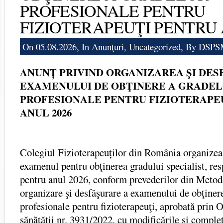
PROFESIONALE PENTRU
FIZIOTERAPEUŢI PENTRU 
On 05.08.2026, In
Anunţuri
,
Uncategorized
, By DSP
ANUNȚ PRIVIND ORGANIZAREA ŞI DE
EXAMENULUI DE OBŢINERE A GRADE
PROFESIONALE PENTRU FIZIOTERAPE
ANUL 2026
Colegiul Fizioterapeuților din România organize
examenul pentru obţinerea gradului specialist, res
pentru anul 2026, conform prevederilor din Meto
organizare şi desfăşurare a examenului de obţiner
profesionale pentru fizioterapeuţi, aprobată prin 
sănătății nr. 3931/2022, cu modificările și complet