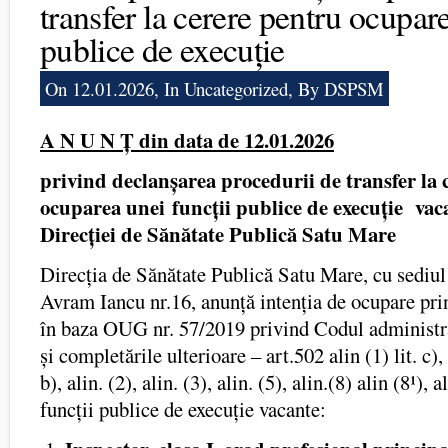
transfer la cerere pentru ocupare
publice de execuție
On 12.01.2026, In
Uncategorized
, By DSPSM
A N U N Ț din data de 12.01.2026
privind declanșarea procedurii de transfer la 
ocuparea unei
funcții publice de execuție vac
Direcției de Sănătate Publică Satu Mare
Direcția de Sănătate Publică Satu Mare, cu sediul 
Avram Iancu nr.16, anunță intenția de ocupare pr
în baza OUG nr. 57/2019 privind Codul administra
și completările ulterioare – art.502 alin (1) lit. c), 
b), alin. (2), alin. (3), alin. (5), alin.(8) alin (8¹), 
funcții publice de execuție vacante: