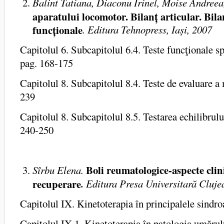
Balint Tatiana, Diaconu Irinel, Moise Andree
aparatului locomotor. Bilanț articular. Bil
funcționale
. Editura Tehnopress, Iași, 2007
Capitolul 6. Subcapitolul 6.4. Teste funcţionale s
pag. 168-175
Capitolul 8. Subcapitolul 8.4. Teste de evaluare a
239
Capitolul 8. Subcapitolul 8.5. Testarea echilibrului 
240-250
Boli reumatologice-aspecte clini
Sîrbu Elena.
recuperare
.
Editura Presa Universitară Cluje
Capitolul IX. Kinetoterapia în principalele sind
Capitolul IX.1. Kinetoterapia în patologia umăru