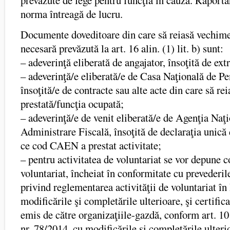
prevăzute de lege pentru funcţia în cauză. Raporta
norma întreagă de lucru.
Documente doveditoare din care să reiasă vechimea
necesară prevăzută la art. 16 alin. (1) lit. b) sunt:
– adeverinţă eliberată de angajator, însoţită de ext
– adeverinţă/e eliberată/e de Casa Naţională de Pe
însoţită/e de contracte sau alte acte din care să rei
prestată/funcţia ocupată;
– adeverinţă/e de venit eliberată/e de Agenţia Naţ
Administrare Fiscală, însoţită de declaraţia unică 
ce cod CAEN a prestat activitate;
– pentru activitatea de voluntariat se vor depune c
voluntariat, încheiat în conformitate cu prevederil
privind reglementarea activităţii de voluntariat î
modificările şi completările ulterioare, şi certific
emis de către organizaţiile-gazdă, conform art. 10
nr. 78/2014, cu modificările şi completările ulter