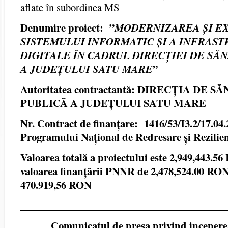
aflate în subordinea MS
Denumire proiect:
”
MODERNIZAREA ȘI E
SISTEMULUI INFORMATIC ȘI A INFRAST
DIGITALE ÎN CADRUL DIRECȚIEI DE SĂ
”
A JUDEȚULUI SATU MARE
Autoritatea contractantă:
DIRECȚIA DE SĂ
PUBLICĂ A JUDEȚULUI SATU MARE
Nr. Contract de finanțare:
1416/53/I3.2/17.04.
Programului Național de Redresare și Rezilie
Valoarea totală a proiectului este 2,949,443.5
valoarea finanțării PNNR de 2,478,524.00 RON
470.919,56 RON
________________________________________
Comunicatul de presa privind incepere