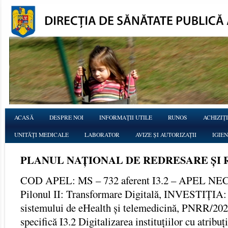
ACASĂ
DESPRE NOI
INFORMAŢII UTILE
RUNOS
ACHIZIŢI
UNITĂŢI MEDICALE
LABORATOR
AVIZE ȘI AUTORIZAȚII
IGIE
PLANUL NAȚIONAL DE REDRESARE ȘI 
COD APEL: MS – 732 aferent I3.2 – APEL N
Pilonul II: Transformare Digitală, INVESTIȚIA: 
sistemului de eHealth și telemedicină, PNRR/202
specifică I3.2 Digitalizarea instituțiilor cu atribuț