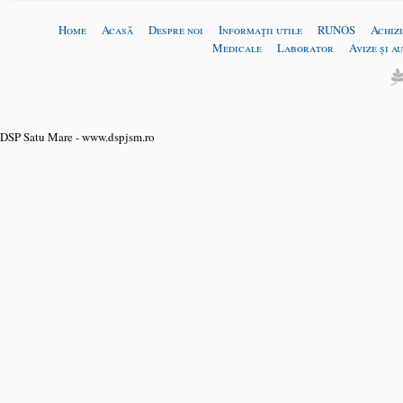
Home
Acasă
Despre noi
Informaţii utile
RUNOS
Achizi
Medicale
Laborator
Avize și a
DSP Satu Mare - www.dspjsm.ro