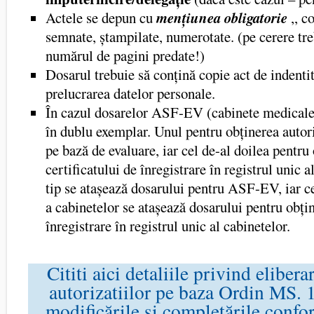
Actele se depun cu
mențiunea obligatorie
,, c
semnate, ștampilate, numerotate. (pe cerere tre
numărul de pagini predate!)
Dosarul trebuie să conțină copie act de indenti
prelucrarea datelor personale.
În cazul dosarelor ASF-EV (cabinete medicale
în dublu exemplar. Unul pentru obținerea autori
pe bază de evaluare, iar cel de-al doilea pentru
certificatului de înregistrare în registrul unic 
tip se atașează dosarului pentru ASF-EV, iar ce
a cabinetelor se atașează dosarului pentru obțin
înregistrare în registrul unic al cabinetelor.
Cititi aici detaliile privind elibera
autorizatiilor pe baza Ordin MS.
modificările si completările conf