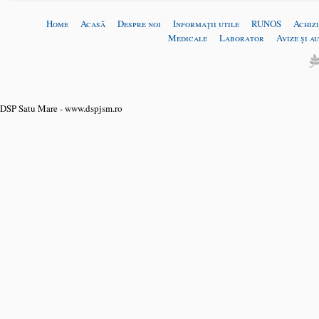
Home
Acasă
Despre noi
Informaţii utile
RUNOS
Achizi
Medicale
Laborator
Avize și a
DSP Satu Mare - www.dspjsm.ro