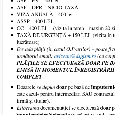
ASF – EV – 500 lei
ASF – DPR – NICIO TAXĂ
VIZĂ ANUALĂ – 400 lei
ASSP – 400 LEI
CC – 400 LEI (vizita în teren – maxim 20 zil
TAXĂ DE URGENȚĂ + 150 LEI (vizita în ter
lucrătoare)
Dovada plății (în cazul O.P-urilor) – poate fi 
următorul email:
avizesm@dspjsm.ro
(cu conf
PLĂȚILE SE EFECTUEAZĂ DOAR PE B
EMISĂ ÎN MOMENTUL ÎNREGISTRĂRII
COMPLET
doar
împuternic
Dosarele
se depun
pe bază de
este cazul- pentru intermediari SAU contractul 
firmă și titular).
doar
Eliberarea
documentației se efectuează
p
împuternicire/delegație
(dacă este cazul – p