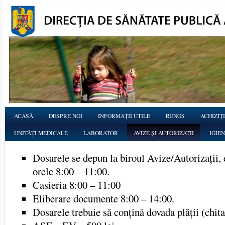
ACASĂ
DESPRE NOI
INFORMAŢII UTILE
RUNOS
ACHIZIŢI
UNITĂŢI MEDICALE
LABORATOR
AVIZE ȘI AUTORIZAȚII
IGIE
Dosarele se depun la biroul Avize/Autorizații, et
orele 8:00 – 11:00.
Casieria 8:00 – 11:00
Eliberare documente 8:00 – 14:00.
Dosarele trebuie să conțină dovada plății (chita