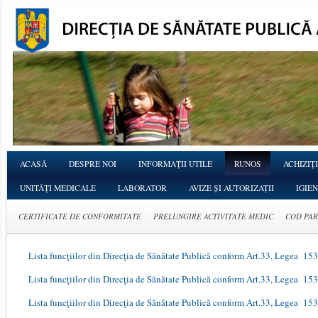
ACASĂ
DESPRE NOI
INFORMAŢII UTILE
RUNOS
ACHIZIŢI
UNITĂŢI MEDICALE
LABORATOR
AVIZE ȘI AUTORIZAȚII
IGIE
CERTIFICATE DE CONFORMITATE
PRELUNGIRE ACTIVITATE MEDIC
COD PA
Lista funcţiilor din Direcţia de Sănătate Publică conform Art.33, Legea 15
Lista funcţiilor din Direcţia de Sănătate Publică conform Art.33, Legea 15
Lista funcţiilor din Direcţia de Sănătate Publică conform Art.33, Legea 15