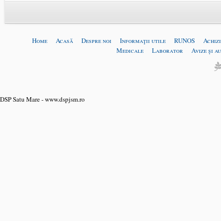
Home
Acasă
Despre noi
Informaţii utile
RUNOS
Achizi
Medicale
Laborator
Avize și a
DSP Satu Mare - www.dspjsm.ro