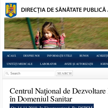
ACASĂ
DESPRE NOI
INFORMAŢII UTILE
RUNOS
ACHIZIŢI
UNITĂŢI MEDICALE
LABORATOR
AVIZE ȘI AUTORIZAȚII
IGIE
Centrul Naţional de Dezvoltare 
în Domeniul Sanitar
On 14.11.2019, In
Uncategorized
, By DSPSM