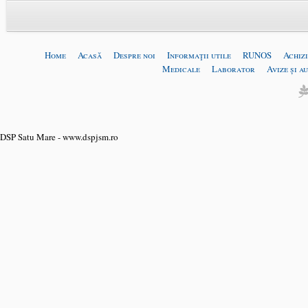
Home
Acasă
Despre noi
Informaţii utile
RUNOS
Achizi
Medicale
Laborator
Avize și a
DSP Satu Mare - www.dspjsm.ro