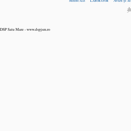
Medicale
Laborator
Avize și a
DSP Satu Mare - www.dspjsm.ro