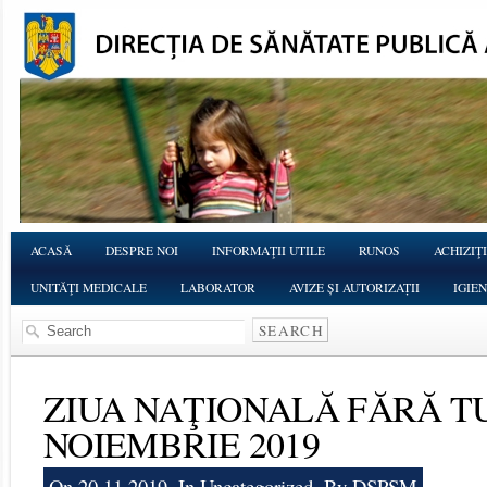
ACASĂ
DESPRE NOI
INFORMAŢII UTILE
RUNOS
ACHIZIŢI
UNITĂŢI MEDICALE
LABORATOR
AVIZE ȘI AUTORIZAȚII
IGIE
ZIUA NAŢIONALĂ FĂRĂ TU
NOIEMBRIE 2019
On 20.11.2019, In
Uncategorized
, By DSPSM