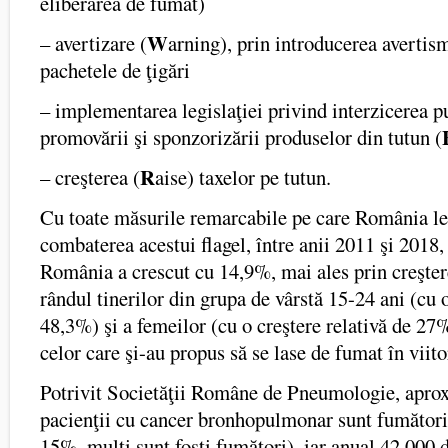
eliberarea de fumat)
W
– avertizare (
arning), prin introducerea avertis
pachetele de ţigări
– implementarea legislaţiei privind interzicerea pu
promovării şi sponzorizării produselor din tutun (
R
– creşterea (
aise) taxelor pe tutun.
Cu toate măsurile remarcabile pe care România le
combaterea acestui flagel, între anii 2011 şi 2018
România a crescut cu 14,9%, mai ales prin creşte
rândul tinerilor din grupa de vârstă 15-24 ani (cu o
48,3%) şi a femeilor (cu o creştere relativă de 27%
celor care şi-au propus să se lase de fumat în viito
Potrivit Societăţii Române de Pneumologie, apro
pacienţii cu cancer bronhopulmonar sunt fumători 
15%, mulţi sunt foşti fumători), iar anual 42.000 