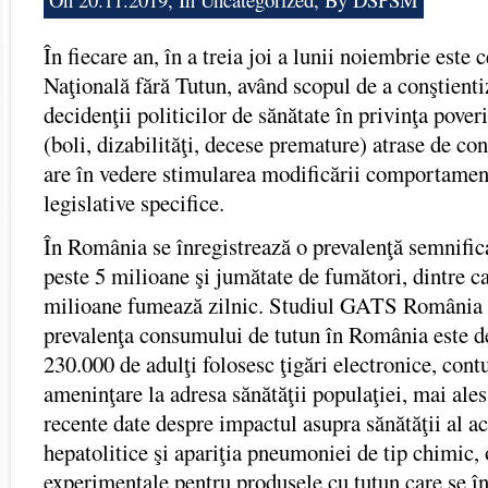
În fiecare an, în a treia joi a lunii noiembrie este 
Naţională fără Tutun, având scopul de a conştienti
decidenţii politicilor de sănătate în privinţa pove
(boli, dizabilităţi, decese premature) atrase de co
are în vedere stimularea modificării comportamen
legislative specifice.
În România se înregistrează o prevalenţă semnific
peste 5 milioane şi jumătate de fumători, dintre c
milioane fumează zilnic. Studiul GATS România 2
prevalenţa consumului de tutun în România este d
230.000 de adulţi folosesc ţigări electronice, con
ameninţare la adresa sănătăţii populaţiei, mai ale
recente date despre impactul asupra sănătăţii al a
hepatolitice şi apariţia pneumoniei de tip chimic, 
experimentale pentru produsele cu tutun care se în