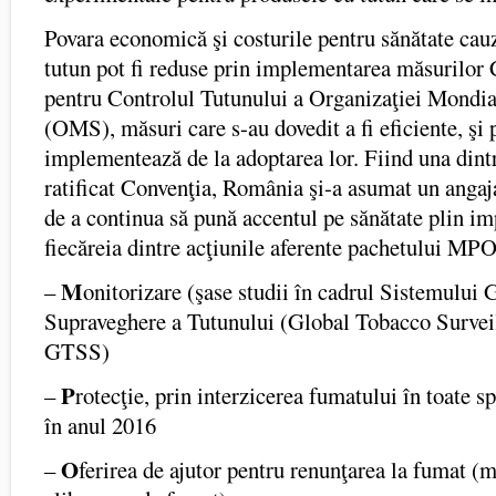
Povara economică şi costurile pentru sănătate ca
tutun pot fi reduse prin implementarea măsurilor
pentru Controlul Tutunului a Organizaţiei Mondial
(OMS), măsuri care s-au dovedit a fi eficiente, şi
implementează de la adoptarea lor. Fiind una dintr
ratificat Convenţia, România şi-a asumat un angaj
de a continua să pună accentul pe sănătate plin i
fiecăreia dintre acţiunile aferente pachetului 
M
–
onitorizare (şase studii în cadrul Sistemului 
Supraveghere a Tutunului (Global Tobacco Survei
GTSS)
P
–
rotecţie, prin interzicerea fumatului în toate sp
în anul 2016
O
–
ferirea de ajutor pentru renunţarea la fumat (m