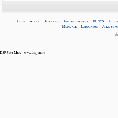
Home
Acasă
Despre noi
Informaţii utile
RUNOS
Achizi
Medicale
Laborator
Avize și a
DSP Satu Mare - www.dspjsm.ro