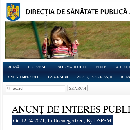
ACASĂ
DESPRE NOI
INFORMAŢII UTILE
RUNOS
ACHIZIŢI
UNITĂŢI MEDICALE
LABORATOR
AVIZE ȘI AUTORIZAȚII
IGIE
ANUNȚ DE INTERES PUBLI
On 12.04.2021, In
Uncategorized
, By DSPSM