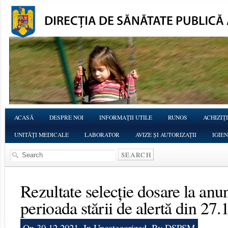
ACASĂ
DESPRE NOI
INFORMAŢII UTILE
RUNOS
ACHIZIŢI
UNITĂŢI MEDICALE
LABORATOR
AVIZE ȘI AUTORIZAȚII
IGIE
Rezultate selecție dosare la anu
perioada stării de alertă din 27
On 30.12.2021, In
Uncategorized
, By DSPSM