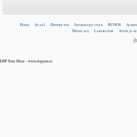
Home
Acasă
Despre noi
Informaţii utile
RUNOS
Achizi
Medicale
Laborator
Avize și a
DSP Satu Mare - www.dspjsm.ro