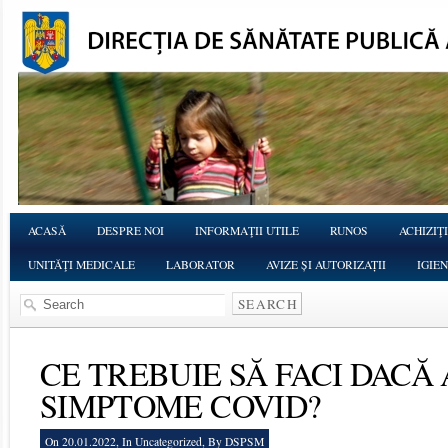
ACASĂ
DESPRE NOI
INFORMAŢII UTILE
RUNOS
ACHIZIŢI
UNITĂŢI MEDICALE
LABORATOR
AVIZE ȘI AUTORIZAȚII
IGIE
CE TREBUIE SĂ FACI DACĂ 
SIMPTOME COVID?
On 20.01.2022, In
Uncategorized
, By DSPSM