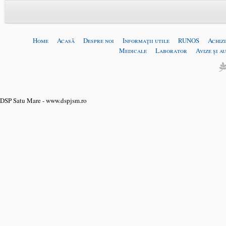
Home
Acasă
Despre noi
Informaţii utile
RUNOS
Achizi
Medicale
Laborator
Avize și a
DSP Satu Mare - www.dspjsm.ro