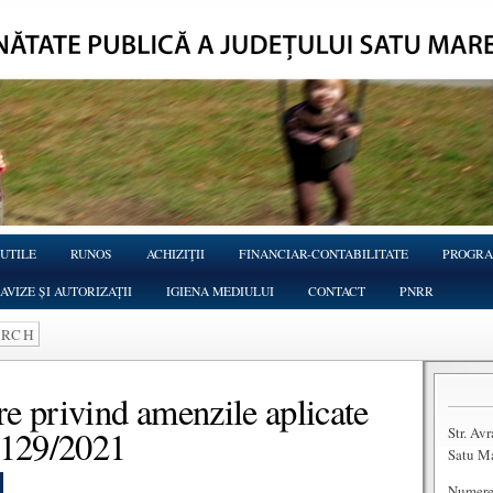
 UTILE
RUNOS
ACHIZIŢII
FINANCIAR-CONTABILITATE
PROGRA
AVIZE ȘI AUTORIZAȚII
IGIENA MEDIULUI
CONTACT
PNRR
e privind amenzile aplicate
Str. Av
 129/2021
Satu M
Numere 