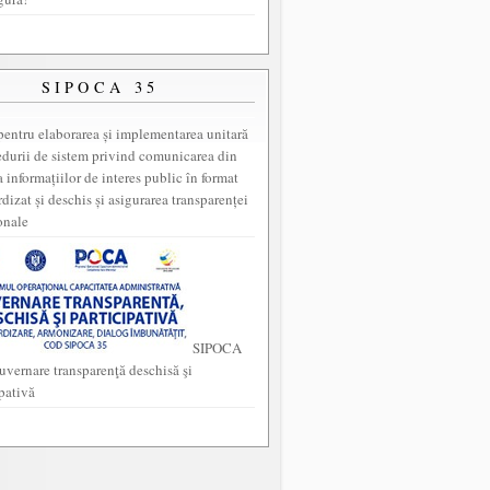
SIPOCA 35
entru elaborarea și implementarea unitară
edurii de sistem privind comunicarea din
a informațiilor de interes public în format
dizat și deschis și asigurarea transparenței
onale
SIPOCA
uvernare transparenţă deschisă şi
ipativă