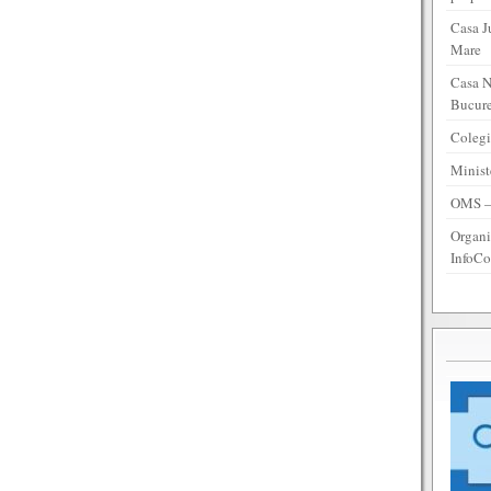
Casa J
Mare
Casa N
Bucure
Colegi
Minist
OMS – 
Organi
InfoCo