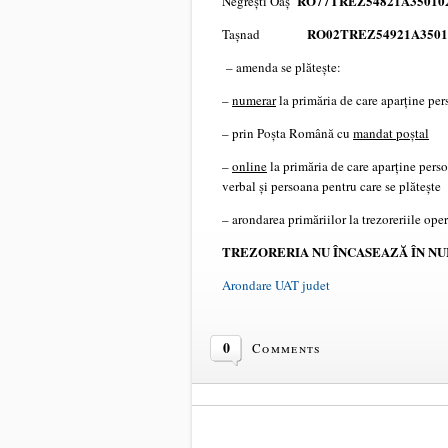
RO77TREZ54821A3501
Negrești Oaș
RO02TREZ54921A350
Tașnad
– amenda se plătește:
–
numerar
la primăria de care aparține per
– prin Poșta Română cu
mandat poștal
–
online
la primăria de care aparține perso
verbal și persoana pentru care se plătește
– arondarea primăriilor la trezoreriile opera
TREZORERIA NU ÎNCASEAZĂ ÎN N
Arondare UAT judet
0
Comments