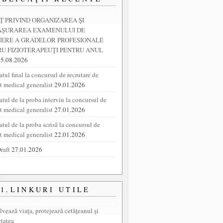
 PRIVIND ORGANIZAREA ŞI
ĂŞURAREA EXAMENULUI DE
NERE A GRADELOR PROFESIONALE
U FIZIOTERAPEUŢI PENTRU ANUL
05.08.2026
tul final la concursul de recrutare de
nt medical generalist
29.01.2026
atul de la proba interviu la concursul de
nt medical generalist
27.01.2026
atul de la proba scrisă la concursul de
nt medical generalist
22.01.2026
raft
27.01.2026
1.LINKURI UTILE
lvează viaţa, protejează cetăţeanul şi
etatea