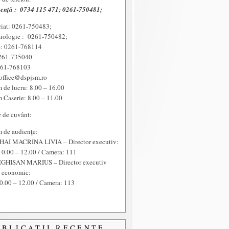
enţă :
0734 115 471; 0261-750481;
riat: 0261-750483;
iologie : 0261-750482;
 0261-768114
261-735040
261-768103
office@dspjsm.ro
 de lucru: 8.00 – 16.00
 Caserie: 8.00 – 11.00
r de cuvânt:
 de audienţe:
HAI MACRINA LIVIA – Director executiv:
10.00 – 12.00 / Camera: 111
GHISAN MARIUS – Director executiv
t economic:
0.00 – 12.00 / Camera: 113
UBLICAŢII RECENTE