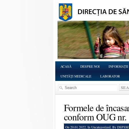
ACASĂ
DESPRE NOI
INFORMAŢII
UNITĂŢI MEDICALE
LABORATOR
Formele de încasar
conform OUG nr.
On 20.01.2022, In
Uncategorized
, By DSPSM