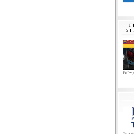
F
SI
FiiPreg
Te Asi