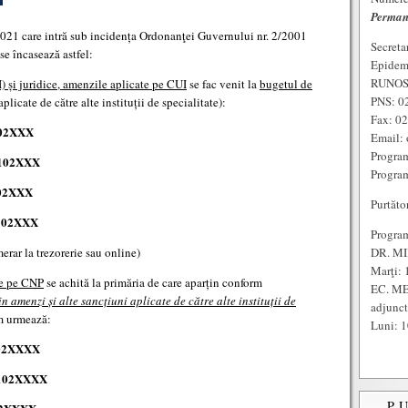
Perman
21 care intră sub incidența Ordonanţei Guvernului nr. 2/2001
Secreta
se încasează astfel:
Epidem
RUNOS:
I) și juridice, amenzile aplicate pe CUI
se fac venit la
bugetul de
PNS: 0
plicate de către alte instituții de specialitate):
Fax: 0
02XXX
Email: 
Program
102XXX
Program
02XXX
Purtăto
102XXX
Program
DR. MI
erar la trezorerie sau online)
Marţi: 
te pe CNP
se achită la primăria de care aparțin conform
EC. ME
in amenzi și alte sancțiuni aplicate de către alte instituții de
adjunc
um urmează:
Luni: 1
02XXXX
102XXXX
P