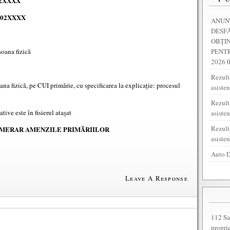
02XXXX
102XXXX
ANUNȚ
DESF
OBŢI
PENTR
soana fizică
2026
Rezulta
ana fizică, pe CUI primărie, cu specificarea la explicație: procesul
asiste
Rezult
tive este în fisierul atașat
asiste
Rezult
UMERAR AMENZILE PRIMĂRIILOR
asiste
Auto D
Leave A Response
112 Sa
propri