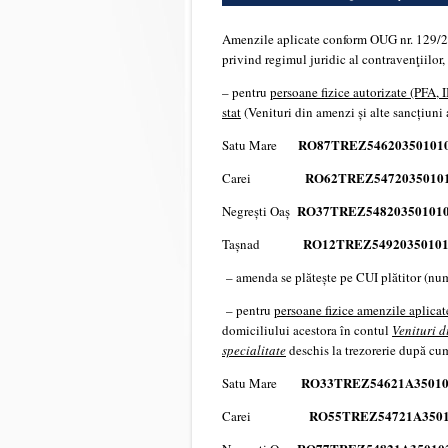
Amenzile aplicate conform OUG nr. 129/20
privind regimul juridic al contravenţiilor, 
– pentru
persoane fizice autorizate (PFA, I
stat
(Venituri din amenzi și alte sancțiuni a
RO87TREZ54620350101
Satu Mare
RO62TREZ5472035010
Carei
RO37TREZ54820350101
Negrești Oaș
RO12TREZ5492035010
Tașnad
– amenda se plătește pe CUI plătitor (num
– pentru
persoane fizice amenzile aplica
domiciliului acestora în contul
Venituri d
specialitate
deschis la trezorerie după c
RO33TREZ54621A3501
Satu Mare
RO55TREZ54721A350
Carei