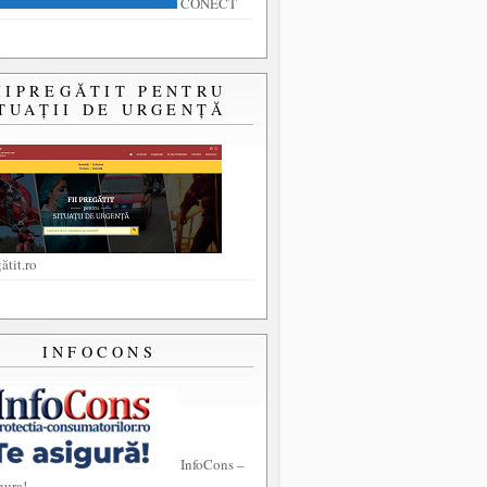
CONECT
IIPREGĂTIT PENTRU
TUAȚII DE URGENȚĂ
ătit.ro
INFOCONS
InfoCons –
gura!