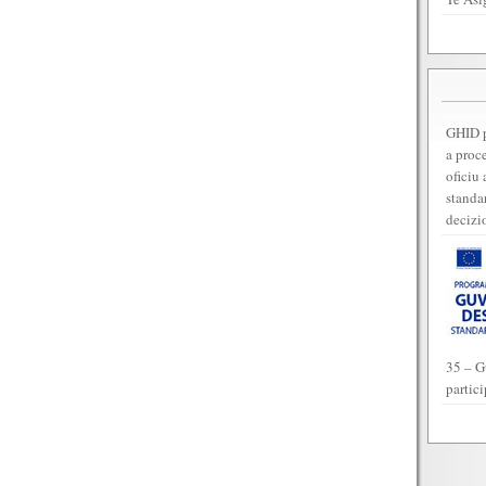
GHID p
a proc
oficiu 
standar
decizi
35 – G
partic