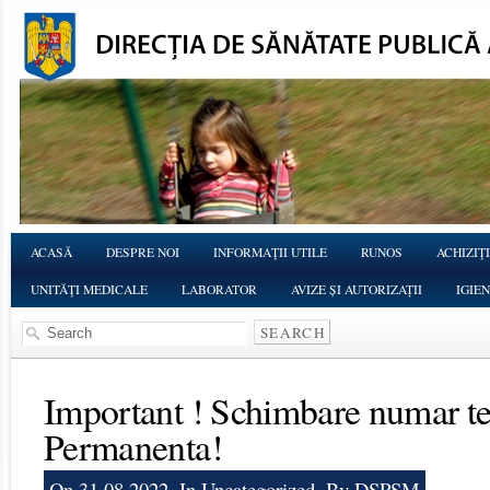
ACASĂ
DESPRE NOI
INFORMAŢII UTILE
RUNOS
ACHIZIŢI
UNITĂŢI MEDICALE
LABORATOR
AVIZE ȘI AUTORIZAȚII
IGIE
Important ! Schimbare numar te
Permanenta!
On 31.08.2022, In
Uncategorized
, By DSPSM