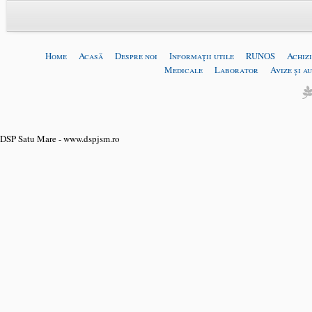
Home
Acasă
Despre noi
Informaţii utile
RUNOS
Achizi
Medicale
Laborator
Avize și a
DSP Satu Mare - www.dspjsm.ro