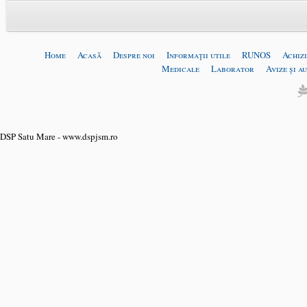
Home
Acasă
Despre noi
Informaţii utile
RUNOS
Achizi
Medicale
Laborator
Avize și a
DSP Satu Mare - www.dspjsm.ro