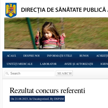
ACASĂ
DESPRE NOI
INFORMAŢII UTILE
RUNOS
ACHIZIŢI
UNITĂŢI MEDICALE
LABORATOR
AVIZE ȘI AUTORIZAȚII
IGIE
Rezultat concurs referenti
On 21.08.2023, In
Uncategorized
, By DSPSM