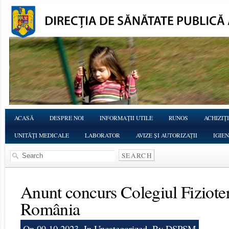
ACASĂ
DESPRE NOI
INFORMAŢII UTILE
RUNOS
ACHIZIŢI
UNITĂŢI MEDICALE
LABORATOR
AVIZE ȘI AUTORIZAȚII
IGIE
Anunt concurs Colegiul Fizioter
România
On 09.10.2023, In
Uncategorized
, By DSPSM