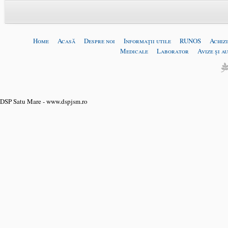
Home
Acasă
Despre noi
Informaţii utile
RUNOS
Achizi
Medicale
Laborator
Avize și a
DSP Satu Mare - www.dspjsm.ro