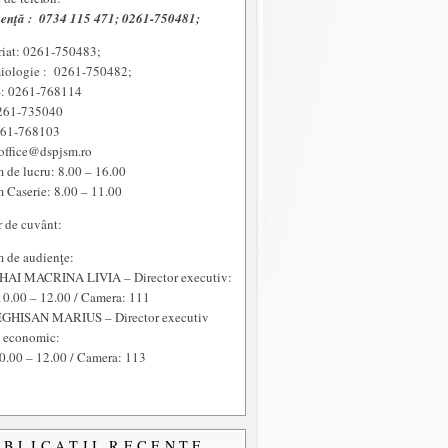
enţă :
0734 115 471; 0261-750481;
riat: 0261-750483;
iologie : 0261-750482;
 0261-768114
261-735040
261-768103
office@dspjsm.ro
 de lucru: 8.00 – 16.00
 Caserie: 8.00 – 11.00
r de cuvânt:
 de audienţe:
HAI MACRINA LIVIA – Director executiv:
10.00 – 12.00 / Camera: 111
GHISAN MARIUS – Director executiv
t economic:
0.00 – 12.00 / Camera: 113
UBLICAŢII RECENTE