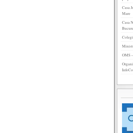
Casa J
Mare
Casa N
Bucure
Colegi
Minist
OMS – 
Organi
InfoCo