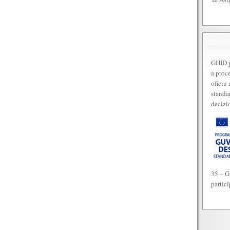
GHID p
a proc
oficiu 
standar
decizi
35 – G
partic