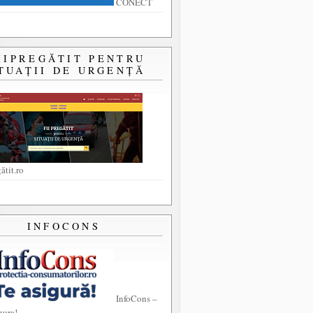
CONECT
IIPREGĂTIT PENTRU
TUAȚII DE URGENȚĂ
ătit.ro
INFOCONS
InfoCons –
gura!