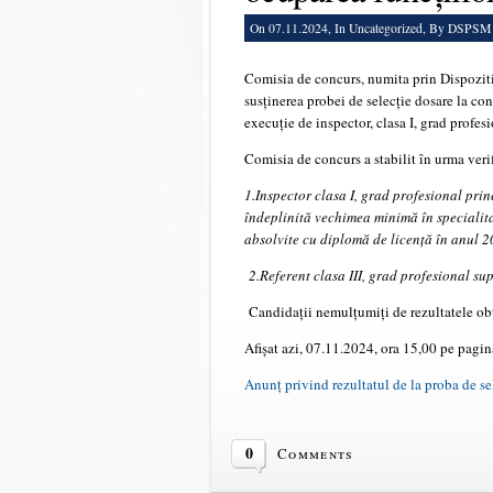
On 07.11.2024, In
Uncategorized
, By DSPSM
Comisia de concurs, numita prin Dispoziti
susținerea probei de selecție dosare la co
execuție de inspector, clasa I, grad profesio
Comisia de concurs a stabilit în urma ver
1.Inspector clasa I, grad profesional pri
îndeplinită vechimea minimă în specialita
absolvite cu diplomă de licență în anul 
2.Referent clasa III, grad profesional s
Candidații nemulțumiți de rezultatele obț
Afișat azi, 07.11.2024, ora 15,00 pe pagin
Anunț privind rezultatul de la proba de se
0
Comments