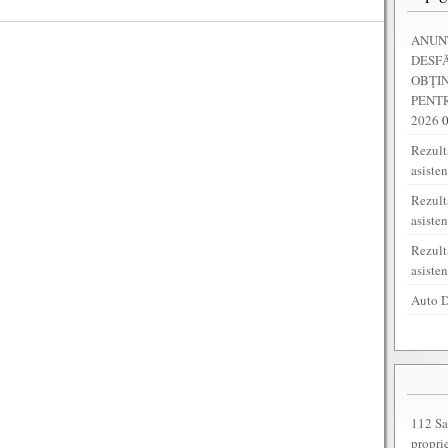
ANUNȚ
DESF
OBŢI
PENTR
2026
Rezulta
asiste
Rezult
asiste
Rezult
asiste
Auto D
112 Sa
propri