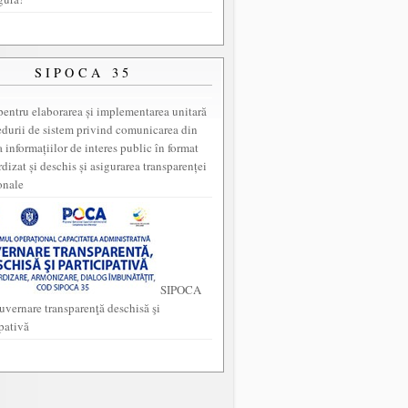
SIPOCA 35
entru elaborarea și implementarea unitară
edurii de sistem privind comunicarea din
a informațiilor de interes public în format
dizat și deschis și asigurarea transparenței
onale
SIPOCA
uvernare transparenţă deschisă şi
ipativă