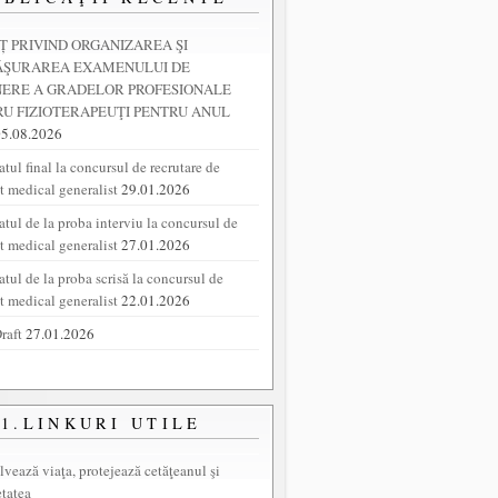
 PRIVIND ORGANIZAREA ŞI
ĂŞURAREA EXAMENULUI DE
NERE A GRADELOR PROFESIONALE
U FIZIOTERAPEUŢI PENTRU ANUL
05.08.2026
tul final la concursul de recrutare de
nt medical generalist
29.01.2026
atul de la proba interviu la concursul de
nt medical generalist
27.01.2026
atul de la proba scrisă la concursul de
nt medical generalist
22.01.2026
raft
27.01.2026
1.LINKURI UTILE
lvează viaţa, protejează cetăţeanul şi
etatea