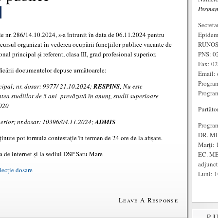
Perman
Secreta
Epidem
e nr. 286/14.10.2024, s-a întrunit în data de 06.11.2024 pentru
RUNOS:
ncursul organizat în vederea ocupării funcțiilor publice vacante de
PNS: 0
nal principal și referent, clasa III, grad profesional superior.
Fax: 0
ificării documentelor depuse următoarele:
Email: 
Program
ncipal; nr. dosar: 9977/ 21.10.2024;
RESPINS
; Nu este
Program
tea studiilor de 5 ani prevăzută în anunț, studii superioare
2020
Purtăto
uperior; nr.dosar: 10396/04.11.2024;
ADMIS
Program
DR. MI
inute pot formula contestație în termen de 24 ore de la afișare.
Marţi: 
a de internet și la sediul DSP Satu Mare
EC. ME
adjunc
lecție dosare
Luni: 1
Leave A Response
P