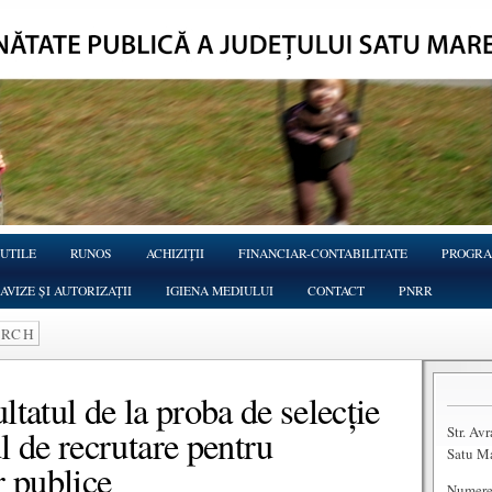
 UTILE
RUNOS
ACHIZIŢII
FINANCIAR-CONTABILITATE
PROGRA
AVIZE ȘI AUTORIZAȚII
IGIENA MEDIULUI
CONTACT
PNRR
ltatul de la proba de selecție
Str. Av
l de recrutare pentru
Satu M
r publice
Numere 