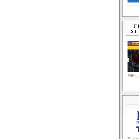
F
SI
FiiPreg
Te Asi