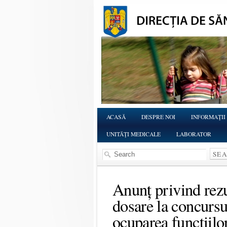
ACASĂ
DESPRE NOI
INFORMAŢII
UNITĂŢI MEDICALE
LABORATOR
Anunț privind rezu
dosare la concursu
ocuparea funcțiilo