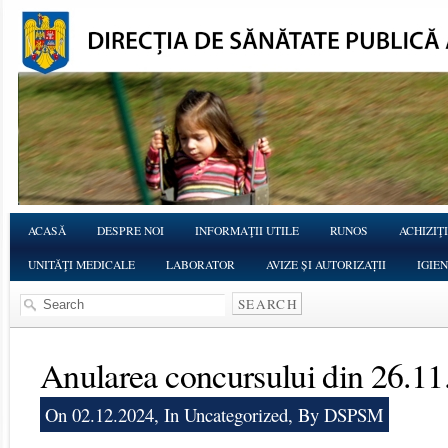
ACASĂ
DESPRE NOI
INFORMAŢII UTILE
RUNOS
ACHIZIŢI
UNITĂŢI MEDICALE
LABORATOR
AVIZE ȘI AUTORIZAȚII
IGIE
Anularea concursului din 26.1
On 02.12.2024, In
Uncategorized
, By DSPSM