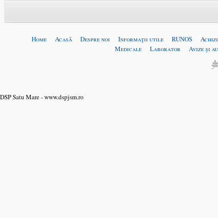
Home
Acasă
Despre noi
Informaţii utile
RUNOS
Achizi
Medicale
Laborator
Avize și a
DSP Satu Mare - www.dspjsm.ro