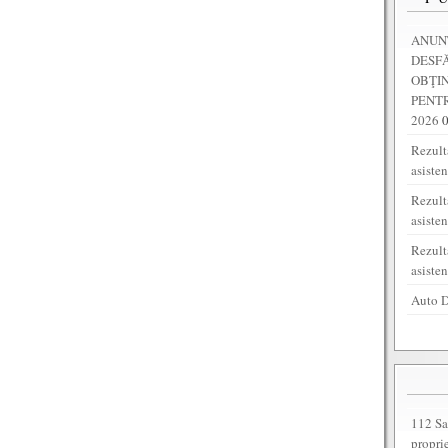
ANUNȚ
DESF
OBŢI
PENTR
2026
Rezulta
asiste
Rezult
asiste
Rezult
asiste
Auto D
112 Sa
propri