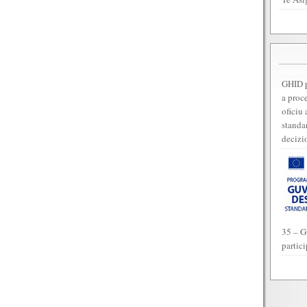
GHID p
a proc
oficiu 
standar
decizi
35 – G
partic