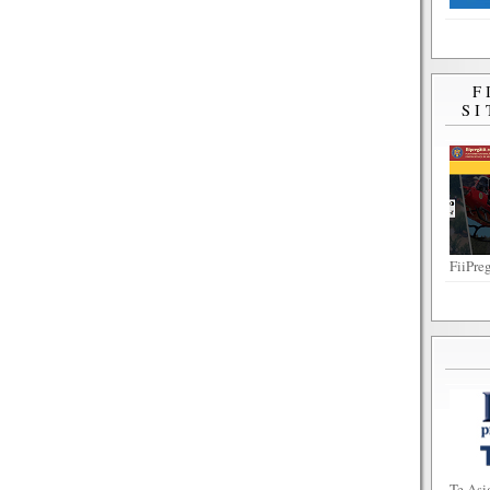
F
SI
FiiPreg
Te Asi