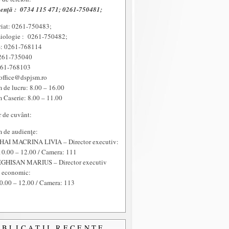
enţă :
0734 115 471; 0261-750481;
riat: 0261-750483;
iologie : 0261-750482;
 0261-768114
261-735040
261-768103
office@dspjsm.ro
 de lucru: 8.00 – 16.00
 Caserie: 8.00 – 11.00
r de cuvânt:
 de audienţe:
HAI MACRINA LIVIA – Director executiv:
10.00 – 12.00 / Camera: 111
GHISAN MARIUS – Director executiv
t economic:
0.00 – 12.00 / Camera: 113
UBLICAŢII RECENTE