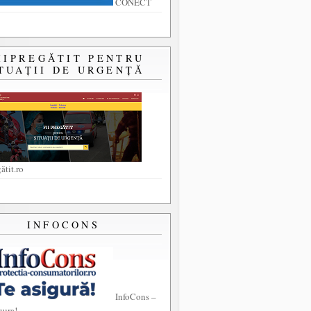
CONECT
IIPREGĂTIT PENTRU
TUAȚII DE URGENȚĂ
ătit.ro
INFOCONS
InfoCons –
gura!