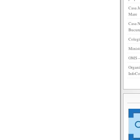
Casa J
Mare
Casa N
Bucure
Colegi
Minist
OMS – 
Organi
InfoCo