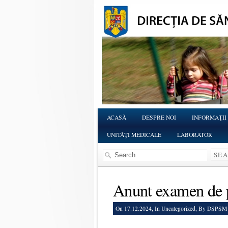
ACASĂ
DESPRE NOI
INFORMAŢII
UNITĂŢI MEDICALE
LABORATOR
Anunt examen de 
On 17.12.2024, In
Uncategorized
, By DSPSM