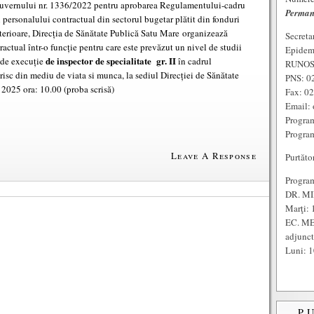
 Guvernului nr. 1336/2022 pentru aprobarea Regulamentului-cadru
Perman
i personalului contractual din sectorul bugetar plătit din fonduri
lterioare, Direcția de Sănătate Publică Satu Mare organizează
Secreta
ctual într-o funcție pentru care este prevăzut un nivel de studii
Epidem
de inspector de specialitate gr. II
ă de execuție
în cadrul
RUNOS:
isc din mediu de viata si munca, la sediul Direcției de Sănătate
PNS: 0
 2025 ora: 10.00 (proba scrisă)
Fax: 0
Email: 
Program
Program
Leave A Response
Purtăto
Program
DR. MI
Marţi: 
EC. ME
adjunc
Luni: 1
P