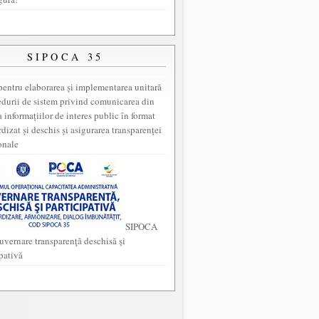
SIPOCA 35
entru elaborarea și implementarea unitară
edurii de sistem privind comunicarea din
a informațiilor de interes public în format
dizat și deschis și asigurarea transparenței
onale
SIPOCA
uvernare transparenţă deschisă şi
ipativă