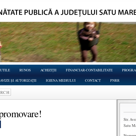
 UTILE
RUNOS
ACHIZIŢII
FINANCIAR-CONTABILITATE
PROGRA
AVIZE ȘI AUTORIZAȚII
IGIENA MEDIULUI
CONTACT
PNRR
promovare!
Str. Av
Satu M
Numere 