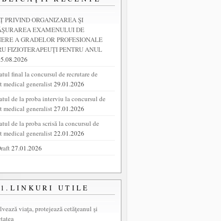
 PRIVIND ORGANIZAREA ŞI
ĂŞURAREA EXAMENULUI DE
NERE A GRADELOR PROFESIONALE
U FIZIOTERAPEUŢI PENTRU ANUL
05.08.2026
tul final la concursul de recrutare de
nt medical generalist
29.01.2026
atul de la proba interviu la concursul de
nt medical generalist
27.01.2026
atul de la proba scrisă la concursul de
nt medical generalist
22.01.2026
raft
27.01.2026
1.LINKURI UTILE
lvează viaţa, protejează cetăţeanul şi
etatea