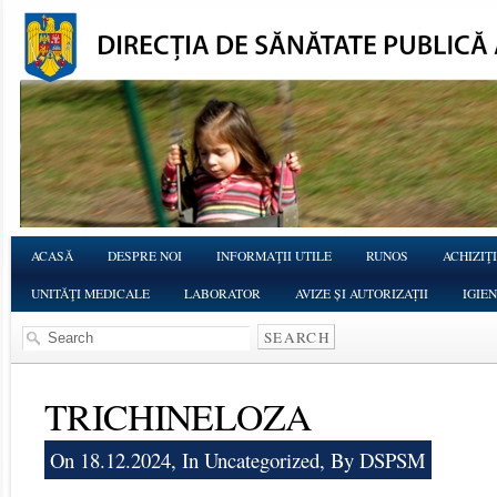
ACASĂ
DESPRE NOI
INFORMAŢII UTILE
RUNOS
ACHIZIŢI
UNITĂŢI MEDICALE
LABORATOR
AVIZE ȘI AUTORIZAȚII
IGIE
TRICHINELOZA
On 18.12.2024, In
Uncategorized
, By DSPSM