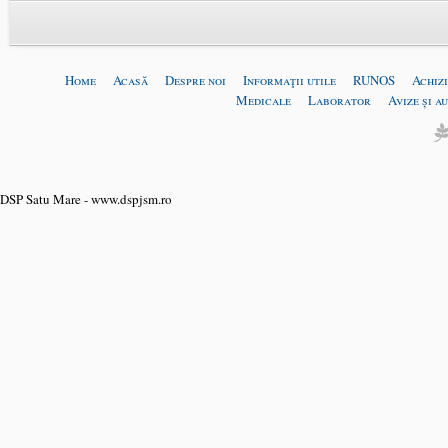
Home
Acasă
Despre noi
Informaţii utile
RUNOS
Achizi
Medicale
Laborator
Avize și a
DSP Satu Mare - www.dspjsm.ro