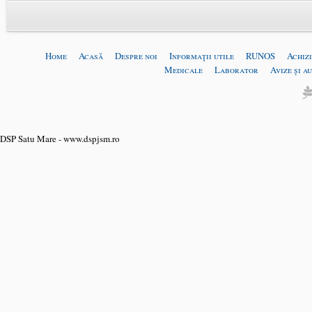
Home
Acasă
Despre noi
Informaţii utile
RUNOS
Achizi
Medicale
Laborator
Avize și a
DSP Satu Mare - www.dspjsm.ro