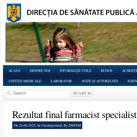
ACASĂ
DESPRE NOI
INFORMAŢII UTILE
RUNOS
ACHIZIŢI
UNITĂŢI MEDICALE
LABORATOR
AVIZE ȘI AUTORIZAȚII
IGIE
Rezultat final farmacist specialist
On 26.06.2025, In
Uncategorized
, By DSPSM