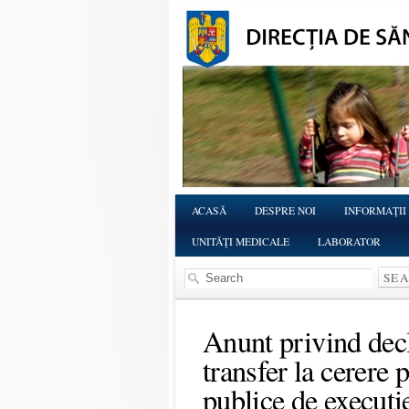
ACASĂ
DESPRE NOI
INFORMAŢII
UNITĂŢI MEDICALE
LABORATOR
Anunt privind dec
transfer la cerere 
publice de execuți