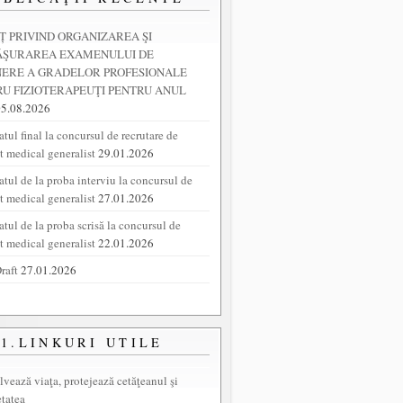
 PRIVIND ORGANIZAREA ŞI
ĂŞURAREA EXAMENULUI DE
NERE A GRADELOR PROFESIONALE
U FIZIOTERAPEUŢI PENTRU ANUL
05.08.2026
tul final la concursul de recrutare de
nt medical generalist
29.01.2026
atul de la proba interviu la concursul de
nt medical generalist
27.01.2026
atul de la proba scrisă la concursul de
nt medical generalist
22.01.2026
raft
27.01.2026
1.LINKURI UTILE
lvează viaţa, protejează cetăţeanul şi
etatea