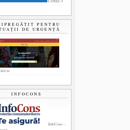
CONECT
IIPREGĂTIT PENTRU
TUAȚII DE URGENȚĂ
ătit.ro
INFOCONS
InfoCons –
gura!