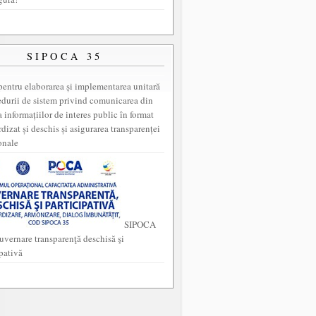
SIPOCA 35
entru elaborarea și implementarea unitară
edurii de sistem privind comunicarea din
a informațiilor de interes public în format
dizat și deschis și asigurarea transparenței
onale
SIPOCA
uvernare transparenţă deschisă şi
ipativă