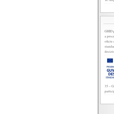
GHID p
a proc
oficiu 
standar
decizi
35 – G
partic