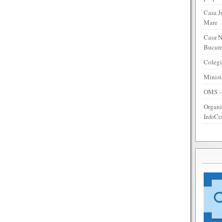
Casa J
Mare
Casa N
Bucure
Colegi
Minist
OMS – 
Organi
InfoCo