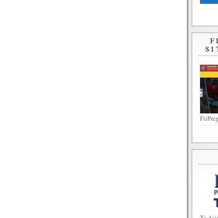
F
SI
FiiPreg
Te Asi