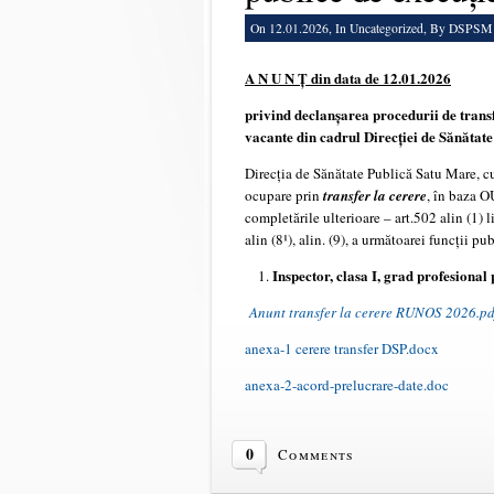
On 12.01.2026, In
Uncategorized
, By DSPSM
A N U N Ț din data de 12.01.2026
privind declanșarea procedurii de trans
vacante din cadrul
Direcției de Sănătat
Direcția de Sănătate Publică Satu Mare, cu
ocupare prin
transfer la cerere
, în baza O
completările ulterioare – art.502 alin (1) lit. 
alin (8¹), alin. (9), a următoarei funcții p
Inspector, clasa I, grad profesion
Anunt transfer la cerere RUNOS 2026.pd
anexa-1 cerere transfer DSP.docx
anexa-2-acord-prelucrare-date.doc
0
Comments