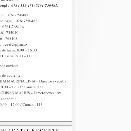
enţă :
0734 115 471; 0261-750481;
riat: 0261-750483;
iologie : 0261-750482;
 0261-768114
261-735040
261-768103
office@dspjsm.ro
 de lucru: 8.00 – 16.00
 Caserie: 8.00 – 11.00
r de cuvânt:
 de audienţe:
HAI MACRINA LIVIA – Director executiv:
10.00 – 12.00 / Camera: 111
GHISAN MARIUS – Director executiv
t economic:
0.00 – 12.00 / Camera: 113
UBLICAŢII RECENTE