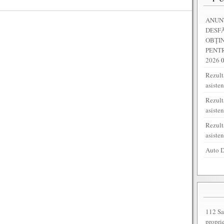
ANUNȚ
DESF
OBŢI
PENTR
2026
Rezulta
asiste
Rezult
asiste
Rezult
asiste
Auto D
112 Sa
propri