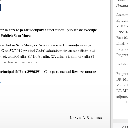
Perman
Secreta
Epidem
RUNOS:
fer la cerere pentru ocuparea unei
funcții publice de execuție
PNS: 0
e Publică Satu Mare
Fax: 0
Email: 
 sediul în Satu Mare, str. Avram Iancu nr.16, anunță intenția de
Program
UG nr. 57/2019 privind Codul administrativ, cu modificările și
Program
c), art. 506 alin. (1) lit. b), alin. (2), alin. (3), alin. (5), alin.(8)
ublice de execuție vacante:
Purtăto
al principal (IdPost 399029) – Compartimentul Resurse umane
Program
DR. MI
f
Marţi: 
EC. ME
adjunc
Luni: 1
Leave A Response
P