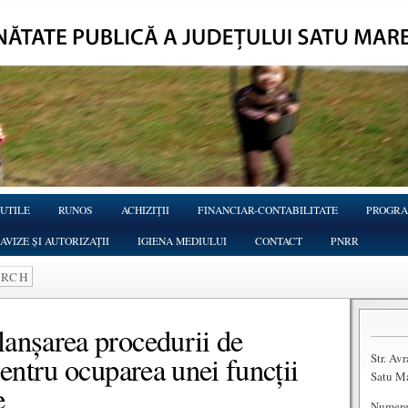
 UTILE
RUNOS
ACHIZIŢII
FINANCIAR-CONTABILITATE
PROGRA
AVIZE ȘI AUTORIZAȚII
IGIENA MEDIULUI
CONTACT
PNRR
lanșarea procedurii de
Str. Av
pentru ocuparea unei funcții
Satu M
e
Numere 