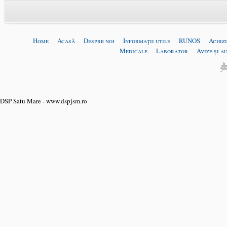
Home
Acasă
Despre noi
Informaţii utile
RUNOS
Achizi
Medicale
Laborator
Avize și a
DSP Satu Mare - www.dspjsm.ro