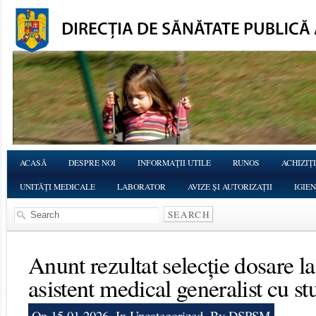
ACASĂ
DESPRE NOI
INFORMAŢII UTILE
RUNOS
ACHIZIŢI
UNITĂŢI MEDICALE
LABORATOR
AVIZE ȘI AUTORIZAȚII
IGIE
Anunt rezultat selecție dosare l
asistent medical generalist cu st
On 15.01.2026, In
Uncategorized
, By DSPSM