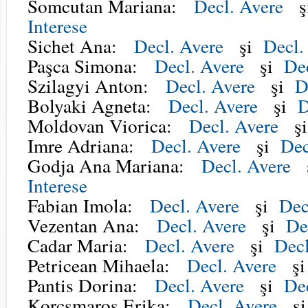
Somcutan Mariana:
Decl. Avere
ş
Interese
Sichet Ana:
Decl. Avere
şi
Decl.
Paşca Simona:
Decl. Avere
şi
Dec
Szilagyi Anton:
Decl. Avere
şi
D
Bolyaki Agneta:
Decl. Avere
şi
D
Moldovan Viorica:
Decl. Avere
ş
Imre Adriana:
Decl. Avere
şi
Dec
Godja Ana Mariana:
Decl. Avere
Interese
Fabian Imola:
Decl. Avere
şi
Dec
Vezentan Ana:
Decl. Avere
şi
De
Cadar Maria:
Decl. Avere
şi
Decl
Petricean Mihaela:
Decl. Avere
ş
Pantis Dorina:
Decl. Avere
şi
Dec
Korcsmaros Erika:
Decl. Avere
ş