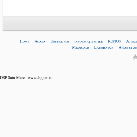
Home
Acasă
Despre noi
Informaţii utile
RUNOS
Achizi
Medicale
Laborator
Avize și a
DSP Satu Mare - www.dspjsm.ro