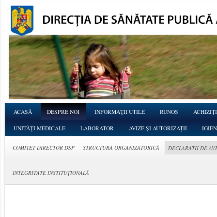
ACASĂ
DESPRE NOI
INFORMAŢII UTILE
RUNOS
ACHIZIŢI
UNITĂŢI MEDICALE
LABORATOR
AVIZE ȘI AUTORIZAȚII
IGIE
COMITET DIRECTOR DSP
STRUCTURA ORGANIZATORICĂ
DECLARATII DE AV
INTEGRITATE INSTITUŢIONALĂ