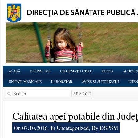
ACASĂ
DESPRE NOI
INFORMAŢII UTILE
RUNOS
ACHIZIŢI
UNITĂŢI MEDICALE
LABORATOR
AVIZE ȘI AUTORIZAȚII
IGIE
Calitatea apei potabile din Jude
On 07.10.2016, In
Uncategorized
, By DSPSM