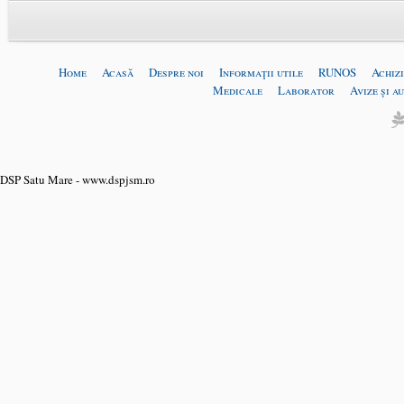
Home
Acasă
Despre noi
Informaţii utile
RUNOS
Achizi
Medicale
Laborator
Avize și a
DSP Satu Mare - www.dspjsm.ro