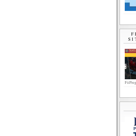
F
SI
FiiPreg