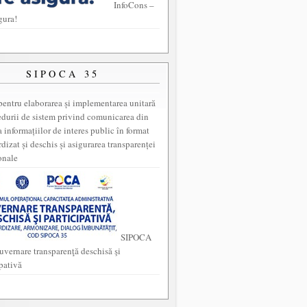
InfoCons –
gura!
SIPOCA 35
entru elaborarea și implementarea unitară
edurii de sistem privind comunicarea din
a informațiilor de interes public în format
dizat și deschis și asigurarea transparenței
onale
SIPOCA
uvernare transparenţă deschisă şi
ipativă