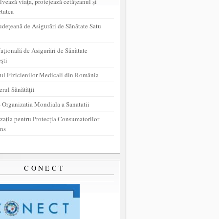
lvează viaţa, protejează cetăţeanul şi
etatea
udeţeană de Asigurări de Sănătate Satu
aţională de Asigurări de Sănătate
şti
ul Fizicienilor Medicali din România
erul Sănătăţii
Organizatia Mondiala a Sanatatii
zația pentru Protecția Consumatorilor –
ns
CONECT