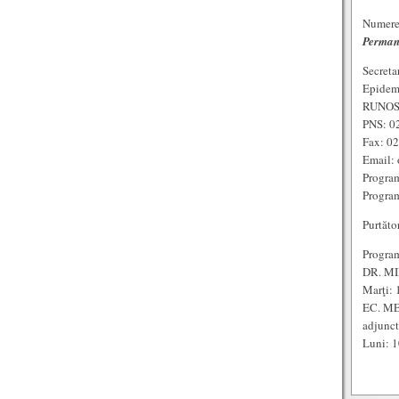
Numere 
Perman
Secreta
Epidem
RUNOS:
PNS: 0
Fax: 0
Email: 
Program
Program
Purtăto
Program
DR. MI
Marţi: 
EC. ME
adjunc
Luni: 1