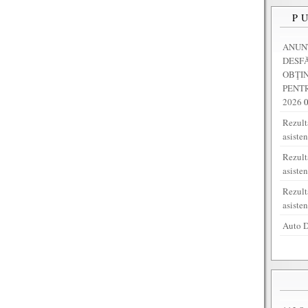
P
ANUNȚ
DESF
OBŢI
PENTR
2026
Rezulta
asiste
Rezult
asiste
Rezult
asiste
Auto D