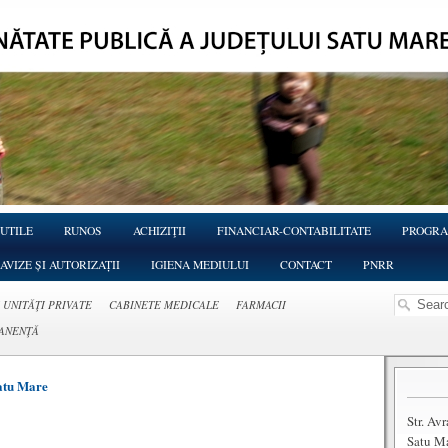
 UTILE
RUNOS
ACHIZIŢII
FINANCIAR-CONTABILITATE
PROGRA
AVIZE ȘI AUTORIZAȚII
IGIENA MEDIULUI
CONTACT
PNRR
I UNITĂŢI PRIVATE
CABINETE MEDICALE
FARMACII
ANENŢĂ
atu Mare
Str. Av
Satu M