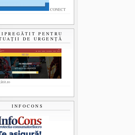
CONECT
IIPREGĂTIT PENTRU
TUAȚII DE URGENȚĂ
ătit.ro
INFOCONS