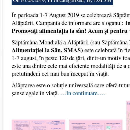
În perioada 1-7 August 2019 se celebrează Săptă
I
Alăptării. Campania de informare are sloganul:
Promovați alimentația la sân! Acum și pentru v
Săptămâna Mondială a Alăptării (sau Săptămâna
Alimentației la Sân,
SMAS)
este celebrată în fi
1-7 august, în peste 120 de ţări, dintr-un motiv fo
este una dintre cele mai eficiente modalități de a o
pretutindeni cel mai bun început în viață.
Alăptarea este o soluție universală care oferă tutur
șanse egale în viață.
…în continuare….