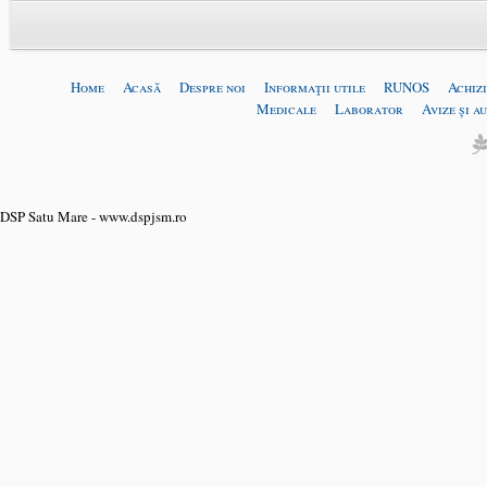
Home
Acasă
Despre noi
Informaţii utile
RUNOS
Achizi
Medicale
Laborator
Avize și a
DSP Satu Mare - www.dspjsm.ro