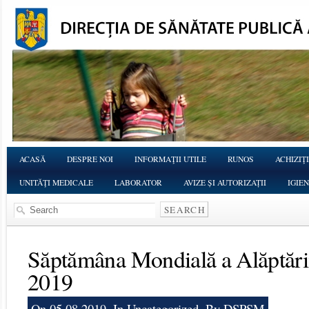
ACASĂ
DESPRE NOI
INFORMAŢII UTILE
RUNOS
ACHIZIŢI
UNITĂŢI MEDICALE
LABORATOR
AVIZE ȘI AUTORIZAȚII
IGIE
Săptămâna Mondială a Alăptării
2019
On 05.08.2019, In
Uncategorized
, By DSPSM