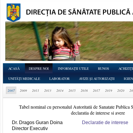
ACASĂ
DESPRE NOI
INFORMAŢII UTILE
RUNOS
ACHIZIŢI
UNITĂŢI MEDICALE
LABORATOR
AVIZE ȘI AUTORIZAȚII
IGIE
2007
2009
2011
2013
2014
2015
2016
2017
2019
2020
20
Tabel nominal cu personalul Autoritatii de Sanatate Publica
declaratia de interese si avere
Dr. Dragos Guran Doina
Declaratie de interese
Director Executiv