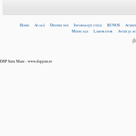
Home
Acasă
Despre noi
Informaţii utile
RUNOS
Achizi
Medicale
Laborator
Avize și a
DSP Satu Mare - www.dspjsm.ro