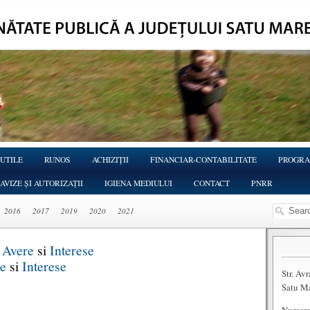
 UTILE
RUNOS
ACHIZIŢII
FINANCIAR-CONTABILITATE
PROGRA
AVIZE ȘI AUTORIZAȚII
IGIENA MEDIULUI
CONTACT
PNRR
2016
2017
2019
2020
2021
Avere
si
Interese
e
si
Interese
Str. Av
Satu M