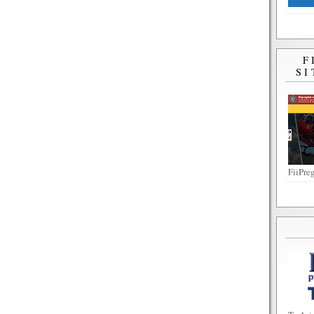
F
SI
FiiPreg