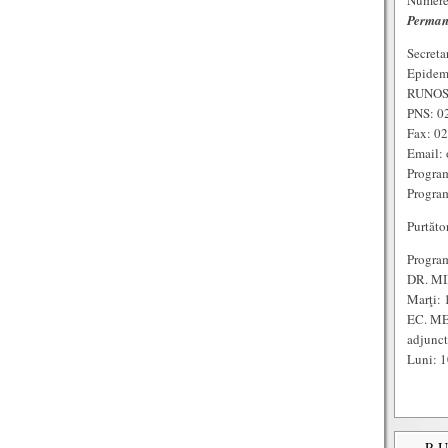
Numere 
Perman
Secreta
Epidem
RUNOS:
PNS: 0
Fax: 0
Email: 
Program
Program
Purtăto
Program
DR. MI
Marţi: 
EC. ME
adjunc
Luni: 1
P