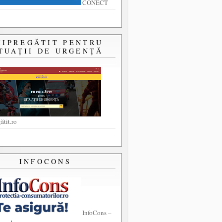
CONECT
IIPREGĂTIT PENTRU
TUAȚII DE URGENȚĂ
ătit.ro
INFOCONS
InfoCons –