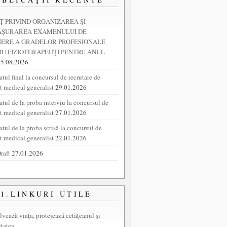
 PRIVIND ORGANIZAREA ŞI
ĂŞURAREA EXAMENULUI DE
NERE A GRADELOR PROFESIONALE
U FIZIOTERAPEUŢI PENTRU ANUL
05.08.2026
tul final la concursul de recrutare de
nt medical generalist
29.01.2026
atul de la proba interviu la concursul de
nt medical generalist
27.01.2026
atul de la proba scrisă la concursul de
nt medical generalist
22.01.2026
raft
27.01.2026
1.LINKURI UTILE
lvează viaţa, protejează cetăţeanul şi
etatea