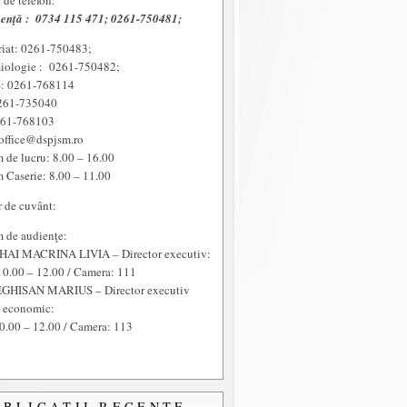
de telefon:
enţă :
0734 115 471; 0261-750481;
riat: 0261-750483;
iologie : 0261-750482;
 0261-768114
261-735040
261-768103
office@dspjsm.ro
 de lucru: 8.00 – 16.00
 Caserie: 8.00 – 11.00
r de cuvânt:
 de audienţe:
HAI MACRINA LIVIA – Director executiv:
10.00 – 12.00 / Camera: 111
GHISAN MARIUS – Director executiv
t economic:
0.00 – 12.00 / Camera: 113
UBLICAŢII RECENTE