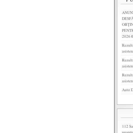
ANUNȚ
DESF
OBŢI
PENTR
2026
Rezulta
asiste
Rezult
asiste
Rezult
asiste
Auto D
112 Sa
propri