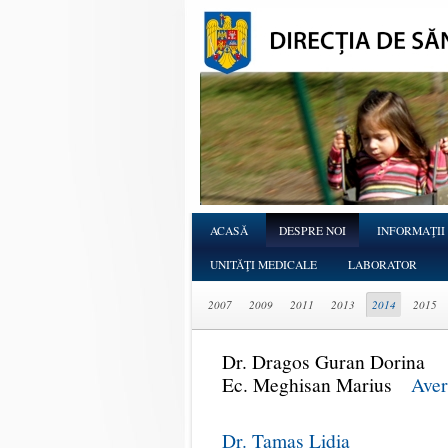
ACASĂ
DESPRE NOI
INFORMAŢII
UNITĂŢI MEDICALE
LABORATOR
2007
2009
2011
2013
2014
2015
Dr. Dragos Guran Dorina
Ec. Meghisan Marius
Aver
Dr. Tamas Lidia