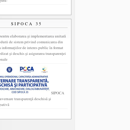
gura!
SIPOCA 35
entru elaborarea și implementarea unitară
edurii de sistem privind comunicarea din
a informațiilor de interes public în format
dizat și deschis și asigurarea transparenței
onale
SIPOCA
uvernare transparenţă deschisă şi
ipativă