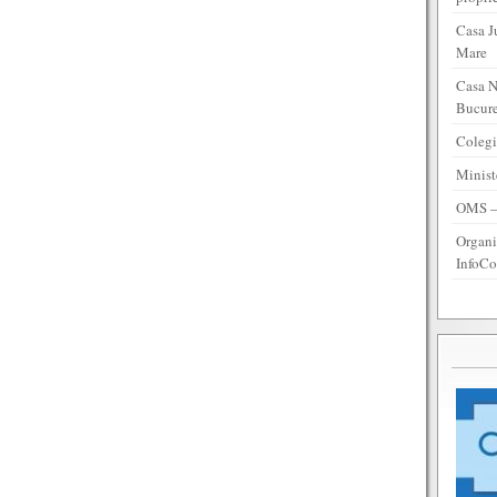
Casa J
Mare
Casa N
Bucure
Colegi
Minist
OMS – 
Organi
InfoCo