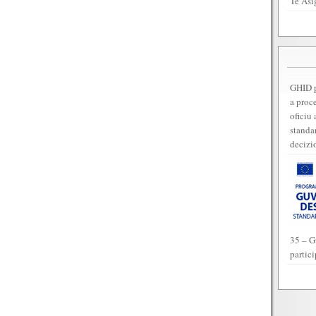
Te Asi
GHID p
a proc
oficiu 
standar
decizi
35 – G
partic