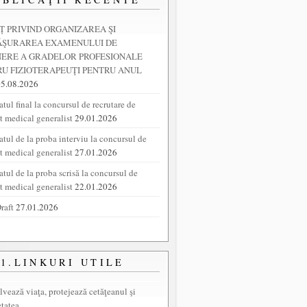
 PRIVIND ORGANIZAREA ŞI
ĂŞURAREA EXAMENULUI DE
NERE A GRADELOR PROFESIONALE
U FIZIOTERAPEUŢI PENTRU ANUL
05.08.2026
tul final la concursul de recrutare de
nt medical generalist
29.01.2026
atul de la proba interviu la concursul de
nt medical generalist
27.01.2026
atul de la proba scrisă la concursul de
nt medical generalist
22.01.2026
raft
27.01.2026
1.LINKURI UTILE
lvează viaţa, protejează cetăţeanul şi
etatea