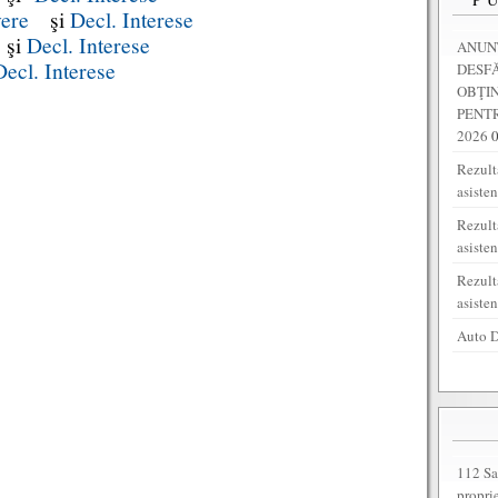
vere
şi
Decl. Interese
şi
Decl. Interese
ANUNȚ
Decl. Interese
DESF
OBŢI
PENTR
2026
Rezulta
asiste
Rezult
asiste
Rezult
asiste
Auto D
112 Sa
propri