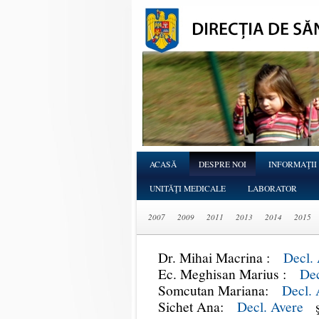
ACASĂ
DESPRE NOI
INFORMAŢII
UNITĂŢI MEDICALE
LABORATOR
2007
2009
2011
2013
2014
2015
Dr. Mihai Macrina :
Decl.
Ec. Meghisan Marius :
Dec
Somcutan Mariana:
Decl. 
Sichet Ana:
Decl. Avere
ş