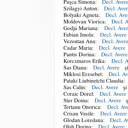
Paşca Simona:
Decl. Aver
Szilagyi Anton:
Decl. Ave
Bolyaki Agneta:
Decl. Ave
Moldovan Viorica:
Decl. A
Godja Mariana:
Decl. Ave
Fabian Imola:
Decl. Avere
Vezentan Ana:
Decl. Aver
Cadar Maria:
Decl. Avere
Pantis Dorina:
Decl. Avere
Korcsmaros Erika:
Decl. 
Sas Diana:
Decl. Avere
ş
Miklosi Erzsebet:
Decl. Av
Pataki Liubinetchi Claudia
Sas Calin:
Decl. Avere
ş
Coraic Dorel:
Decl. Avere
Ster Doina:
Decl. Avere
ş
Tertanu Onorica:
Decl. Av
Crisan Vasile:
Decl. Avere
Glodan Loredana:
Decl. A
Olah Dorina:
Decl. Avere