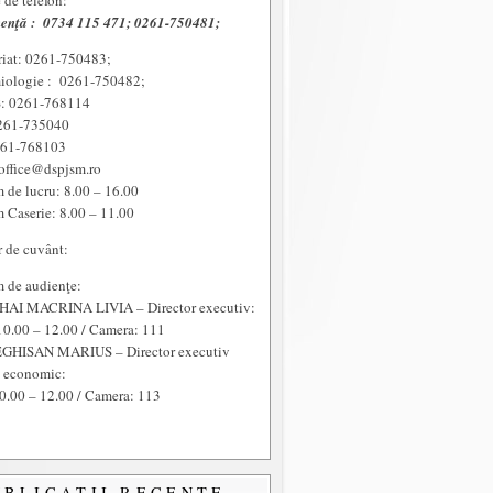
de telefon:
enţă :
0734 115 471; 0261-750481;
riat: 0261-750483;
iologie : 0261-750482;
 0261-768114
261-735040
261-768103
office@dspjsm.ro
 de lucru: 8.00 – 16.00
 Caserie: 8.00 – 11.00
r de cuvânt:
 de audienţe:
HAI MACRINA LIVIA – Director executiv:
10.00 – 12.00 / Camera: 111
GHISAN MARIUS – Director executiv
t economic:
0.00 – 12.00 / Camera: 113
UBLICAŢII RECENTE