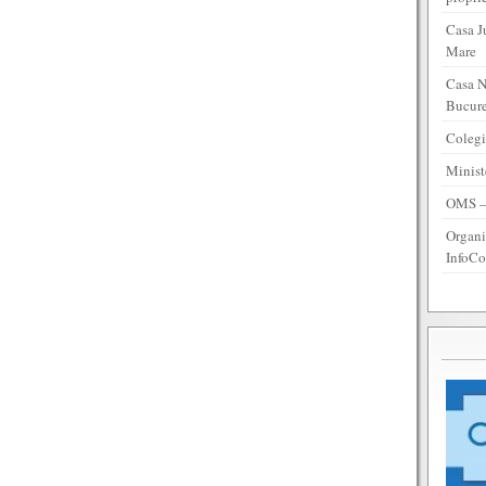
Casa J
Mare
Casa N
Bucure
Colegi
Minist
OMS – 
Organi
InfoCo