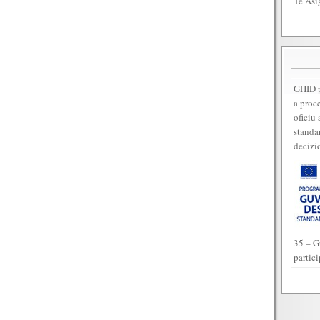
Te Asi
GHID p
a proc
oficiu 
standar
decizi
35 – G
partic