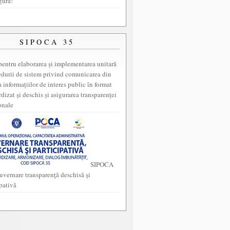
gura!
SIPOCA 35
entru elaborarea și implementarea unitară
edurii de sistem privind comunicarea din
a informațiilor de interes public în format
dizat și deschis și asigurarea transparenței
onale
SIPOCA
uvernare transparenţă deschisă şi
ipativă