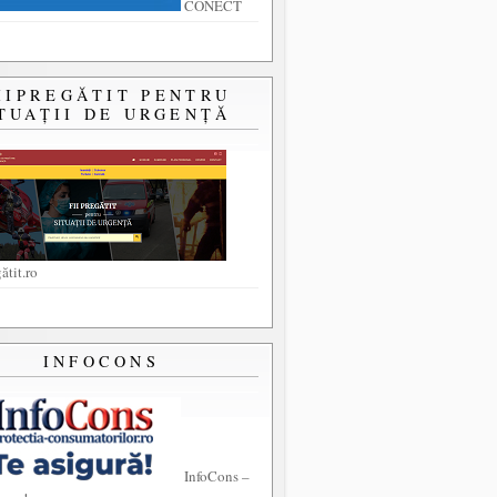
CONECT
IIPREGĂTIT PENTRU
TUAȚII DE URGENȚĂ
ătit.ro
INFOCONS
InfoCons –