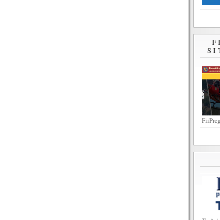
F
SI
FiiPreg