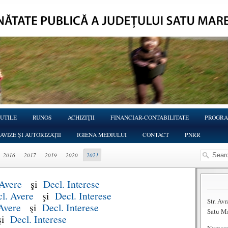
 UTILE
RUNOS
ACHIZIŢII
FINANCIAR-CONTABILITATE
PROGRA
AVIZE ȘI AUTORIZAȚII
IGIENA MEDIULUI
CONTACT
PNRR
2016
2017
2019
2020
2021
 Avere
şi
Decl. Interese
l. Avere
şi
Decl. Interese
Str. Av
Avere
şi
Decl. Interese
Satu M
i
Decl. Interese