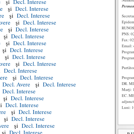
Numere 
e
şi
Decl. Interese
Perman
re
şi
Decl. Interese
re
şi
Decl. Interese
Secreta
vere
şi
Decl. Interese
Epidem
re
şi
Decl. Interese
RUNOS:
PNS: 0
şi
Decl. Interese
Fax: 0
e
şi
Decl. Interese
Email: 
şi
Decl. Interese
Program
şi
Decl. Interese
Program
Avere
şi
Decl. Interese
Purtăto
i
Decl. Interese
ere
şi
Decl. Interese
Program
:
Decl. Avere
şi
Decl. Interese
DR. MI
Marţi: 
i
Decl. Interese
EC. ME
şi
Decl. Interese
adjunc
i
Decl. Interese
Luni: 1
ere
şi
Decl. Interese
şi
Decl. Interese
vere
şi
Decl. Interese
şi
Decl. Interese
P