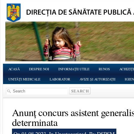
ACASĂ
DESPRE NOI
INFORMAŢII UTILE
RUNOS
ACHIZIŢI
UNITĂŢI MEDICALE
LABORATOR
AVIZE ȘI AUTORIZAȚII
IGIE
Anunț concurs asistent generali
determinata
On 01.08.2023, In
Uncategorized
, By DSPSM