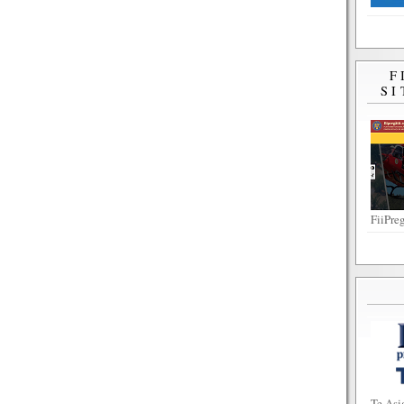
F
SI
FiiPreg
Te Asi