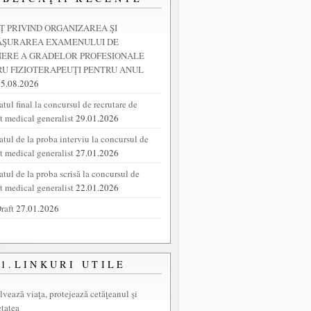
 PRIVIND ORGANIZAREA ŞI
ĂŞURAREA EXAMENULUI DE
NERE A GRADELOR PROFESIONALE
U FIZIOTERAPEUŢI PENTRU ANUL
05.08.2026
tul final la concursul de recrutare de
nt medical generalist
29.01.2026
atul de la proba interviu la concursul de
nt medical generalist
27.01.2026
atul de la proba scrisă la concursul de
nt medical generalist
22.01.2026
raft
27.01.2026
1.LINKURI UTILE
lvează viaţa, protejează cetăţeanul şi
etatea