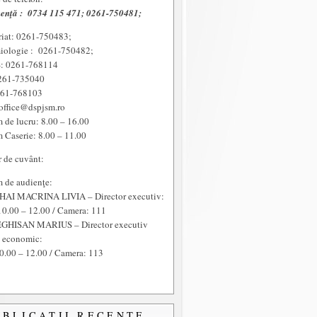
enţă :
0734 115 471; 0261-750481;
riat: 0261-750483;
iologie : 0261-750482;
 0261-768114
261-735040
261-768103
office@dspjsm.ro
 de lucru: 8.00 – 16.00
 Caserie: 8.00 – 11.00
r de cuvânt:
 de audienţe:
HAI MACRINA LIVIA – Director executiv:
10.00 – 12.00 / Camera: 111
GHISAN MARIUS – Director executiv
t economic:
0.00 – 12.00 / Camera: 113
UBLICAŢII RECENTE