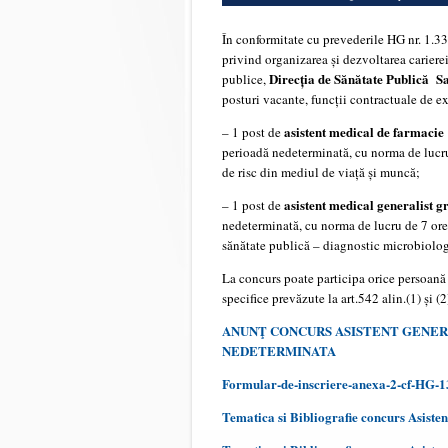
În conformitate cu prevederile HG nr. 1.
privind organizarea și dezvoltarea cariere
Direcția de Sănătate Publică 
publice,
posturi vacante, funcții contractuale de e
asistent medical de farmacie
– 1 post de
perioadă nedeterminată, cu norma de lucru
de risc din mediul de viață și muncă;
asistent medical generalist g
– 1 post de
nedeterminată, cu norma de lucru de 7 ore/
sănătate publică – diagnostic microbiolog
La concurs poate participa orice persoană 
specifice prevăzute la art.542 alin.(1) și (
ANUNŢ CONCURS ASISTENT GENERA
NEDETERMINATA
Formular-de-inscriere-anexa-2-cf-HG-1
Tematica si Bibliografie concurs Asisten