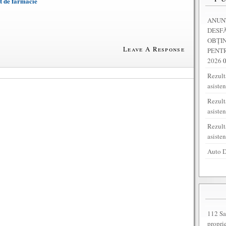
nt de farmacie
ANUNȚ
DESF
OBŢI
Leave A Response
PENTR
2026
Rezulta
asiste
Rezult
asiste
Rezult
asiste
Auto D
112 Sa
propri