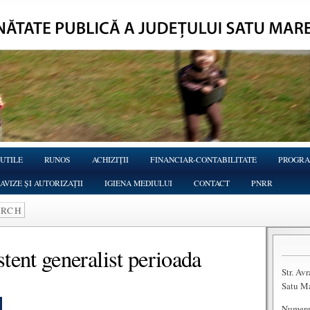
 UTILE
RUNOS
ACHIZIŢII
FINANCIAR-CONTABILITATE
PROGRA
AVIZE ȘI AUTORIZAȚII
IGIENA MEDIULUI
CONTACT
PNRR
tent generalist perioada
Str. Av
Satu M
Numere 