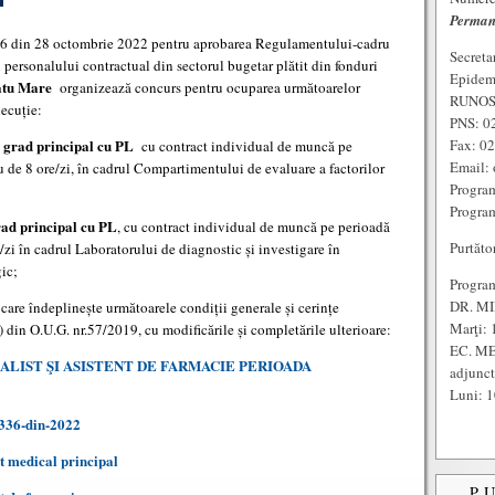
Perman
336 din 28 octombrie 2022 pentru aprobarea Regulamentului-cadru
Secreta
i personalului contractual din sectorul bugetar plătit din fonduri
Epidem
Satu Mare
organizează concurs pentru ocuparea următoarelor
RUNOS:
xecuție:
PNS: 0
Fax: 0
grad principal cu PL
cu contract individual de muncă pe
Email: 
 de 8 ore/zi, în cadrul Compartimentului de evaluare a factorilor
Program
Program
rad principal cu PL
, cu contract individual de muncă pe perioadă
Purtăto
zi în cadrul Laboratorului de diagnostic și investigare în
ic;
Program
DR. MI
care îndeplinește următoarele condiții generale și cerințe
Marţi: 
2) din O.U.G. nr.57/2019, cu modificările și completările ulterioare:
EC. ME
LIST ŞI ASISTENT DE FARMACIE PERIOADA
adjunc
Luni: 1
336-din-2022
t medical principal
P