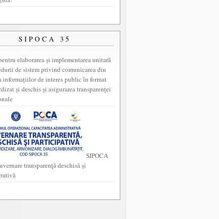
SIPOCA 35
entru elaborarea și implementarea unitară
edurii de sistem privind comunicarea din
a informațiilor de interes public în format
dizat și deschis și asigurarea transparenței
onale
SIPOCA
uvernare transparenţă deschisă şi
ipativă