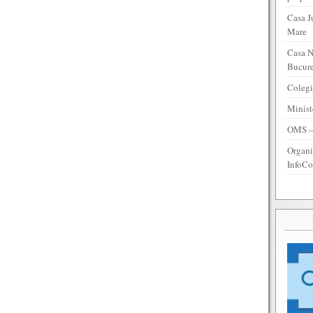
Casa J
Mare
Casa N
Bucure
Colegi
Minist
OMS – 
Organi
InfoCo