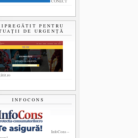
CONECT
IIPREGĂTIT PENTRU
TUAȚII DE URGENȚĂ
ătit.ro
INFOCONS
InfoCons –
gura!