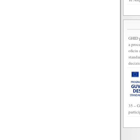
GHID p
a proc
oficiu 
standar
decizi
35 – G
partic