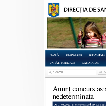
ACASĂ
DESPRE NOI
INFORMAŢII
UNITĂŢI MEDICALE
LABORATOR
Anunț concurs asis
nedeterminata
On 01.08.2023, In
Uncategorized
, By DSPSM