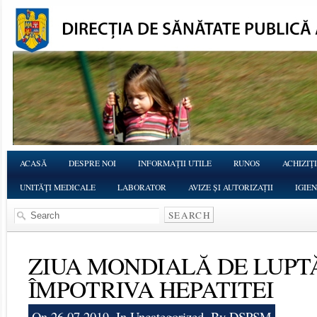
ACASĂ
DESPRE NOI
INFORMAŢII UTILE
RUNOS
ACHIZIŢI
UNITĂŢI MEDICALE
LABORATOR
AVIZE ȘI AUTORIZAȚII
IGIE
ZIUA MONDIALĂ DE LUPT
ÎMPOTRIVA HEPATITEI
On 26.07.2019, In
Uncategorized
, By DSPSM