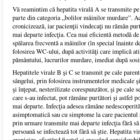
Vă reamintim că hepatita virală A se transmite pe 
parte din categoria „bolilor mâinilor murdare”. A
cronicizează, iar pacienţii vindecaţi nu rămân purt
mai departe infecţia. Cea mai eficientă metodă de 
spălarea frecventă a mâinilor (în special înainte 
folosirea WC-ului, după activităţi care implică at
pământului, lucrurilor murdare, imediat după sosi
Hepatitele virale B şi C se transmit pe cale parent
sângelui, prin folosirea instrumentelor medicale ş
şi înţepat, nesterilizate corespunzător, şi pe cale s
care s-au infectat, pot rămâne purtători şi astfel p
mai departe. Infecţia adesea rămâne nedescoperită
asimptomatică sau cu simptome la care pacientul 
prin urmare transmite mai departe infecţia fără să ş
persoană se infectează tot fără să ştie. Hepatita vi
croniciza, afectând ficatul şi crescând considerabil