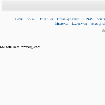
Home
Acasă
Despre noi
Informaţii utile
RUNOS
Achizi
Medicale
Laborator
Avize și a
DSP Satu Mare - www.dspjsm.ro