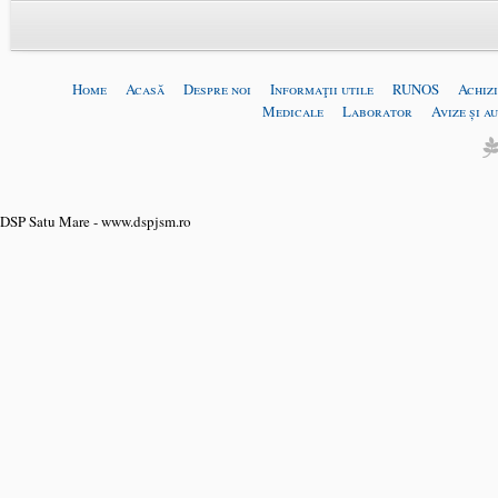
Home
Acasă
Despre noi
Informaţii utile
RUNOS
Achizi
Medicale
Laborator
Avize și a
DSP Satu Mare - www.dspjsm.ro