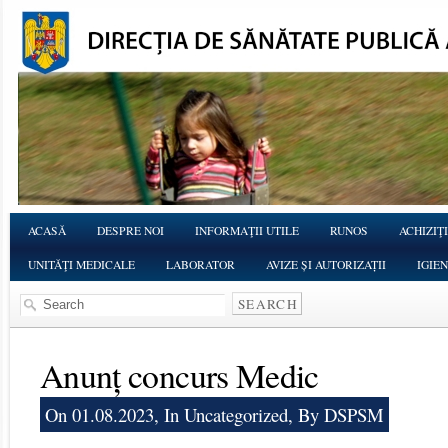
ACASĂ
DESPRE NOI
INFORMAŢII UTILE
RUNOS
ACHIZIŢI
UNITĂŢI MEDICALE
LABORATOR
AVIZE ȘI AUTORIZAȚII
IGIE
Anunț concurs Medic
On 01.08.2023, In
Uncategorized
, By DSPSM