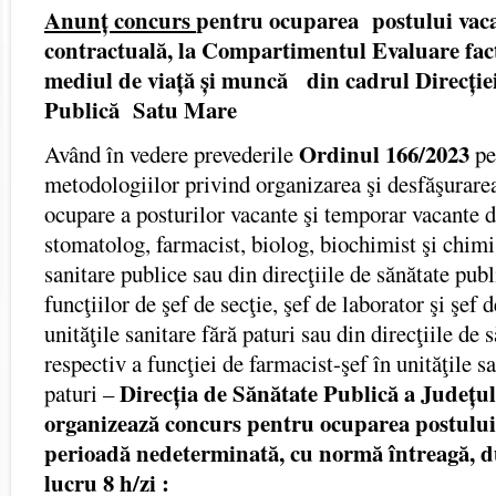
Anunț concurs
pentru ocuparea postului vac
contractuală,
la Compartimentul Evaluare fact
mediul de viață și muncă
din cadrul Direcție
Publică Satu Mare
Ordinul 166/2023
Având în vedere prevederile
pe
metodologiilor privind organizarea şi desfăşurare
ocupare a posturilor vacante şi temporar vacante 
stomatolog, farmacist, biolog, biochimist şi chimis
sanitare publice sau din direcţiile de sănătate pub
funcţiilor de şef de secţie, şef de laborator şi şe
unităţile sanitare fără paturi sau din direcţiile de 
respectiv a funcţiei de farmacist-şef în unităţile s
Direcția de Sănătate Publică a Județu
paturi –
organizează concurs pentru ocuparea postului
perioadă nedeterminată, cu normă întreagă, d
lucru 8 h/zi :